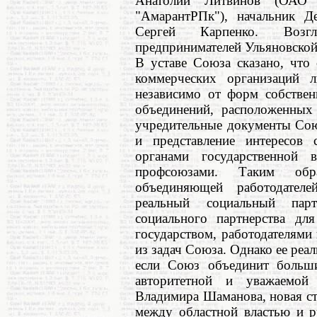
Анатолий Литвинов (ОАО 
"АмарантРПк"), начальник Де
Сергей Карпенко. Воз
предпринимателей Ульяновской
В уставе Союза сказано, что 
коммерческих организаций 
независимо от форм собствен
объединений, расположенных
учредительные документы Сою
и представление интересов
органами государственной 
профсоюзами. Таким обр
объединяющей работодател
реальный социальный парт
социального партнерства дл
государством, работодателями
из задач Союза. Однако ее реал
если Союз объединит больши
авторитетной и уважаемой
Владимира Шаманова, новая с
между областной властью и р