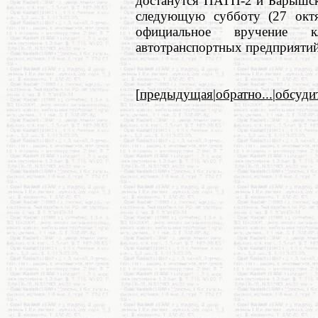
достанутся ПАТП-2 и Барышск
следующую субботу (27 октяб
официальное вручение 
автотранспортных предприятий
[
предыдущая
|
обратно...
|
обсуди