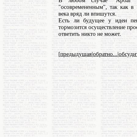
В любом случае "Арбат" 
"осовремененным", так как в
века вряд ли впишутся.
Есть ли будущее у идеи пе
тормозится осуществление прое
ответить никто не может.
[
предыдущая
|
обратно...
|
обсуди