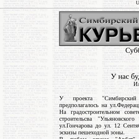
U
Суб
У нас бу
И
У проекта "Симбирский 
предполагалось на ул.Федерац
На градостроительном совет
строительсва "Ульяновског
ул.Гончарова до ул. 12 Сент
эскизы пешеходной зоны.