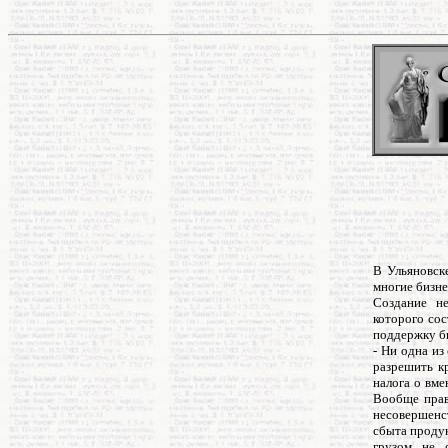
В Ульяновск
многие бизне
Создание не
которого сос
поддержку б
- Ни одна и
разрешить к
налога о вме
Вообще прав
несовершенс
сбыта проду
грузом не 