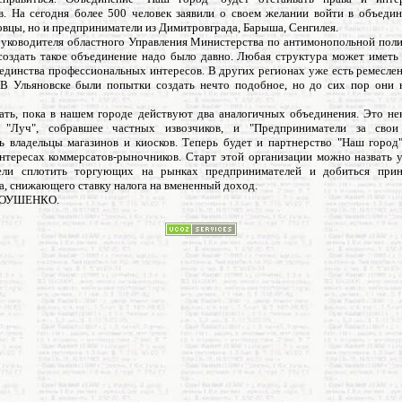
в. На сегодня более 500 человек заявили о своем желании войти в объедин
овцы, но и предприниматели из Димитровграда, Барыша, Сенгилея.
уководителя областного Управления Министерства по антимонопольной поли
создать такое объединение надо было давно. Любая структура может иметь 
единства профессиональных интересов. В других регионах уже есть ремесле
 В Ульяновске были попытки создать нечто подобное, но до cих пор они 
зать, пока в нашем городе действуют два аналогичных объединения. Это не
о "Луч", собравшее частных извозчиков, и "Предприниматели за свои 
ь владельцы магазинов и киосков. Теперь будет и партнерство "Наш город"
интересах коммерсатов-рыночников. Старт этой организации можно назвать 
ели сплотить торгующих на рынках предпринимателей и добиться прин
, снижающего ставку налога на вмененный доход.
НОУШЕНКО.