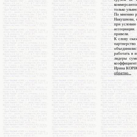
коммерсанто
только ульян
По мнению р
Накушнова, 
при условии 
ассоциации.
привели.
К слову ска
партнерств
объединилис
работать в 
лидеры сум
коэффициента
Ирина КОР
обратно...