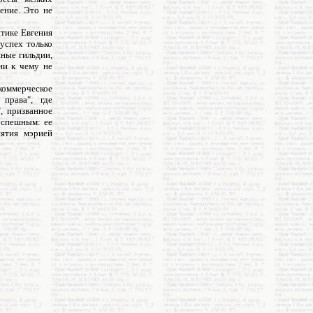
ение. Это не
тике Евгения
успех только
нные гильдии,
ни к чему не
коммерческое
права", где
, призванное
успешным: ее
ятия мэрией