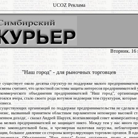
UCOZ Реклама
Вторник. 16 
"Наш город" - для рыночных торговцев
е существует около десятка структур по поддержке малого предприниматель
смены считают, что целостной системы защиты интересов предпринимателей у
коммерческого объединения предпринимателей "Наш город", организац
тоялся вчера, стало своего рода вотумом недоверия тем структурам, которы
изнеса.
з существующих организаций по поддержке предпринимательства не сделала н
ризис, вызванный принятием областным парламентом непомерно высокой ст
ненном доходе, - сказал Андрей Шаруев, возглавляющий совет коммерсантов-
а мелких предпринимателей не защищает никто. Между тем у нас много пр
тво законодательной базы, и чрезмерная налоговая нагрузка, неблагоприя
кции, большое давление со стороны контролирующих торговлю органов. В оди
справиться. Объединение "Наш город" будет отстаивать права и инте