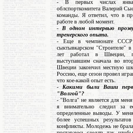
- В первых числах январ
облспорткомитета Валерий Сыс
команды. Я ответил, что в п
работе в любой момент.
-
В одном интервью проз
тренерского опыта.
- Еще в чемпионате СССР 
сыктывкарском "Строителе" в 
лет работал в Швеции, гд
выступавшим сначала во вто
Швеции закончил местную шко
Россию, еще сезон провел игра
что кое-какой опыт есть.
-
Какими были Ваши первы
"Волгой"?
- "Волга" не является для мен
я внимательно следил за 
определенные выводы. У меня
более успешных результатов
конфликты. Молодежь не брала 
постараюсь сделать так, что