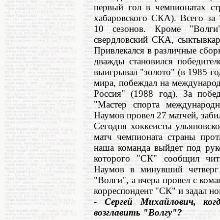
первый гол в чемпионатах ст
хабаровского СКА). Всего за
10 сезонов. Кроме "Волги"
свердловский СКА, сыктывкар
Привлекался в различные сбо
дважды становился победител
выигрывал "золото" (в 1985 го
мира, побеждал на международ
Россия" (1988 год). За побе
"Мастер спорта международ
Наумов провел 27 матчей, заби
Сегодня хоккеисты ульяновск
матч чемпионата страны прот
наша команда выйдет под рук
которого "СК" сообщил чит
Наумов в минувший четверг
"Волги", а вчера провел с ком
корреспондент "СК" и задал но
-
Сергей Михайлович, ко
возглавить "Волгу"?