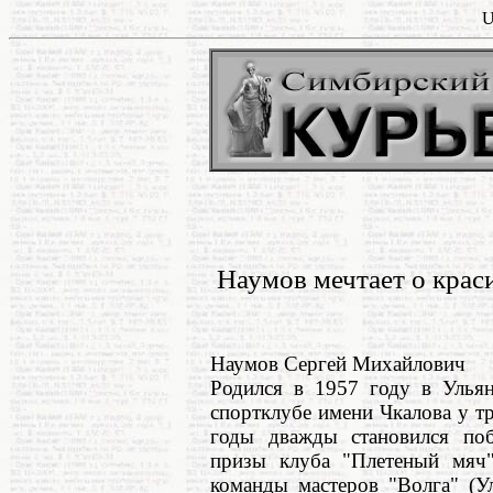
U
Наумов мечтает о крас
Наумов Сергей Михайлович
Родился в 1957 году в Ульян
спортклубе имени Чкалова у т
годы дважды становился поб
призы клуба "Плетеный мяч"
команды мастеров "Волга" (У