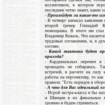
коллективом, в котором игр
последние четко знают, какие 
-
Произойдут ли какие-то из
- В четверг написал заявлени
второй тренер Геннадий 
помощника. В итоге им стал
Владимир Коваль. Что касается
трудовые соглашения, и, я ду
составе.
-
Какой тактики будет пр
прихода?
- Кардинальных перемен в и
проводить не собираюсь. Та
встречей, в расчете на силу 
работы на перспективу, то к
правила: "Есть порядок в оборо
-
А что для Вас идеальный хо
- Игрой экстра-класса я бы на
и Швеции в их финальных м
уровню и будем стремиться.