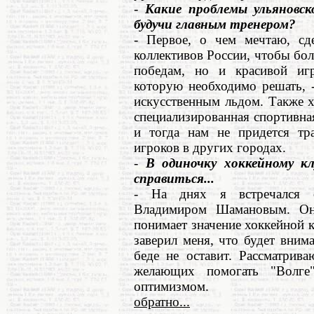
-
Какие проблемы ульяновск
будучи главным тренером?
- Первое, о чем мечтаю, с
коллективов России, чтобы бо
победам, но и красивой иг
которую необходимо решать, -
искусственным льдом. Также х
специализированная спортивна
и тогда нам не придется тр
игроков в других городах.
-
В одиночку хоккейному к
справиться...
- На днях я встречался с
Владимиром Шамановым. Он
понимает значение хоккейной 
заверил меня, что будет вним
беде не оставит. Рассматрив
желающих помогать "Волг
оптимизмом.
обратно...