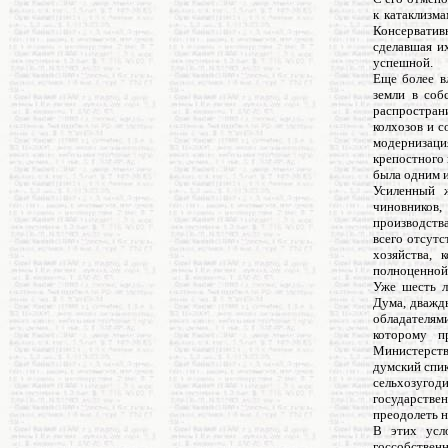
к катаклизма
Консерватив
сделавшая и
успешной.
Еще более в
земли в соб
распростран
колхозов и с
модернизаци
крепостного 
была одним и
Усиленный ж
чиновников,
производства
всего отсутс
хозяйства, 
полноценной
Уже шесть л
Дума, дважды
обладателям
которому п
Министерств
думский спик
сельхозугод
государстве
преодолеть н
В этих усло
госсобствен