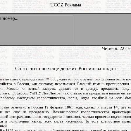
UCOZ Реклама
Четверг. 22 ф
Салтычиха всё ещё держит Россию за подол
ет во главе с президентом РФ обсуждал вопрос о земле. Без решения этого в
озяйства в России, как считают, невозможен. Главный камень преткновения 
ти. Можно ли землей владеть, сдавать ее в аренду, продавать, поку
х наук профессор УлГПУ Лев Лютов, чью статью мы предлагаем нашим читате
роблему наследием крепостничества, поры, когда хозяйкой на селе б
право отменено в России 19 февраля 1861 года, однако и спустя 140 лет ег
не все еще не преодолено. Возникновение крепостничества происходи
в ней централизованного государства и являлось частью процесса подчинения
я в пополнении казны, всех слоев населения. То есть крепостное прав
нный.
й в 1861 году путы на рыночной модернизации страны ослабли, но остались, 