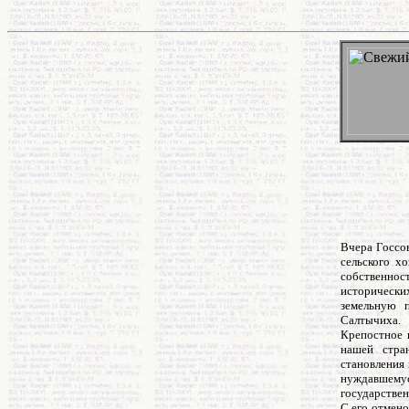
Вчера Госсов
сельского х
собственнос
исторически
земельную п
Салтычиха.
Крепостное 
нашей стра
становления 
нуждавшемус
государстве
С его отмено