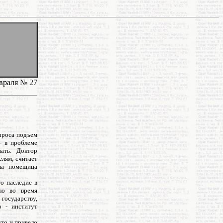
евраля № 27
опроса подъем
- в проблеме
пать. Доктор
лям, считает
ыла помещица
о наследие в
ло во время
 государству,
о - институт
что и привело