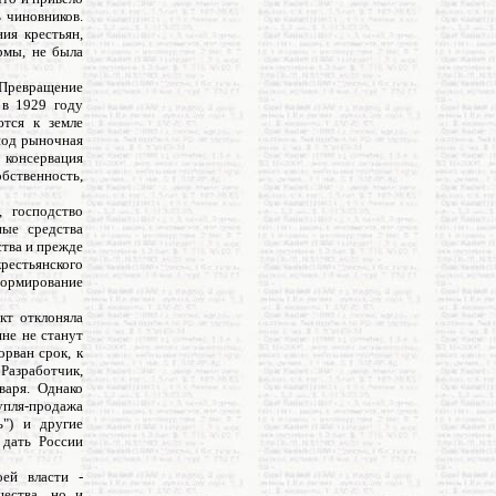
ь чиновников.
ия крестьян,
рмы, не была
 Превращение
 в 1929 году
ются к земле
риод рыночная
 консервация
обственность,
, господство
ные средства
ства и прежде
крестьянского
формирование
кт отклоняла
яне не станут
рван срок, к
азработчик,
варя. Однако
купля-продажа
ь") и другие
 дать России
оей власти -
щества, но и