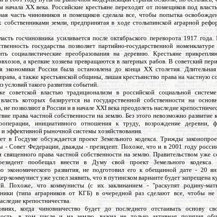
м начала XX века. Российские крестьяне переходят от помещиков под власт
ная часть чиновников и помещиков сделала все, чтобы попытка освобожден
х собственниками земли, предпринятая в ходе столыпинской аграрной рефо
ласть госчиновника усиливается после октябрьского переворота 1917 года.
ственность государства позволяет партийно-государственной номенклатуре
ить социалистические преобразования на деревню. Крестьяне прикрепля
овхозов, а крепкие хозяева превращаются в лагерных рабов. В советский пе
я экономики России была остановлена до конца XX столетия. Длительная
права, а также крестьянской общины, лишая крестьянство права на частную с
з условий такого развития событий.
е советской властью традиционализм в российской социальной системе
 власть которых базируется на государственной собственности на основ
, не позволяют в России и в начале XXI века преодолеть наследие крепостниче
твие права частной собственности на землю. Без этого невозможно развитие 
кооперации, инициативного отношения к труду, возрождение деревни, 
 и эффективной рыночной системы хозяйствования.
ет в Госдуме обсуждается проект Земельного кодекса. Трижды законопрое
 - Совет Федерации, дважды - президент. Похоже, что и в 2001 году росси
и священного права частной собственности на землю. Правительством уже со
резидент пообещал внести в Думу свой проект Земельного кодекса. Р
о экономического развития, не подготовил его к обещанной дате - 20 ян
ер-коммунист уже успел заявить, что в путинском варианте будет запрещена 
ий. Похоже, что коммунисты (с их заклинанием - "раскупят родину-мат
нники (типа аграрников от КГБ) в очередной раз сделают все, чтобы не
аследие крепостничества.
виях, когда чиновничество будет до последнего отстаивать основу св
ность, в том числе и на землю, важна не только активная позиция об