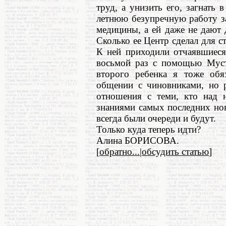
труд, а унизить его, загнать 
летнюю безупречную работу з
медицины, а ей даже не дают 
Сколько ее Центр сделал для 
К ней приходили отчаявшиес
восьмой раз с помощью Муст
второго ребенка я тоже обя
общении с чиновниками, но р
отношения с теми, кто над н
знаниями самых последних нов
всегда были очереди и будут.
Только куда теперь идти?
Алина БОРИСОВА.
[
обратно...
|
обсудить статью
]