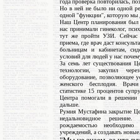
года проверка повторилась, поз
Но в ней не было ни одной р
одной "функции", которую мы
Наш Центр планирования был у
нас принимали гинеколог, пси
тут же пройти УЗИ. Сейчас о
приема, где врач даст консуль
больницам и кабинетам, сид
условий для людей у нас почем
За семь лет существования Ц
технологии, закупил чер
оборудование, позволяющее у
женского бесплодия. Врач
статистике 15 процентов супр
Центра помогали в решении 
дальше.
Румия Мустафина закрытие Це
недальновидное решение.
рождаемостью необходимо 
учреждений, а создавать новые
"Мы не знаем, за что п