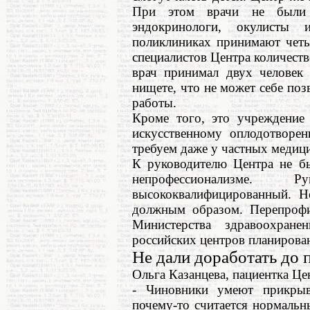
При этом врачи не были 
эндокринологи, окулисты 
поликлиниках принимают четы
специалистов Центра количеств
врач принимал двух человек 
нищете, что не может себе по
работы.
Кроме того, это учреждение 
искусственному оплодотворе
требуем даже у частных медиц
К руководителю Центра не бы
непрофессионализме
высококвалифицированный. Н
должным образом. Перепрофи
Министерства здравоохран
российских центров планирова
Не дали доработать до 
Ольга Казанцева, пациентка Це
- Чиновники умеют прикрыв
почему-то считается нормальн