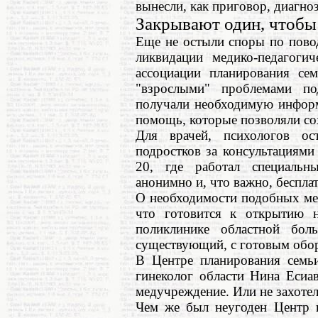
вынесли, как приговор, диагноз
Закрывают один, чтобы
Еще не остыли споры по пово
ликвидации медико-педагоги
ассоциации планирования се
"взрослыми" проблемами по
получали необходимую инфор
помощь, которые позволяли со
Для врачей, психологов ос
подростков за консультациями
20, где работал специальн
анонимно и, что важно, беспла
О необходимости подобных ме
что готовится к открытию 
поликлинике областной бо
существующий, с готовым обо
В Центре планирования семьи
гинеколог области Нина Есиав
медучреждение. Или не захотел
Чем же был неугоден Центр п