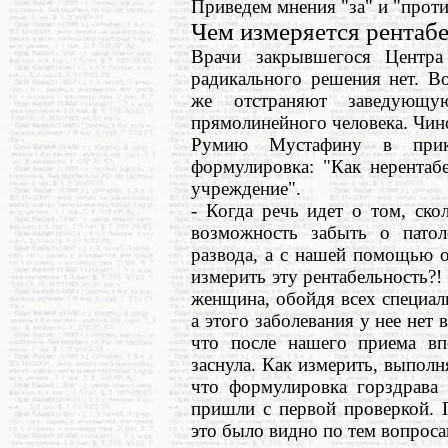
Приведем мнения "за" и "проти
Чем измеряется рентабе
Врачи закрывшегося Центра
радикального решения нет. В
же отстраняют заведующ
прямолинейного человека. Чино
Румию Мустафину в прик
формулировка: "Как нерентаб
учреждение".
- Когда речь идет о том, ск
возможность забыть о патол
развода, а с нашей помощью 
измерить эту рентабельность?!
женщина, обойдя всех специали
а этого заболевания у нее нет 
что после нашего приема вп
заснула. Как измерить, выпол
что формулировка горздрава 
пришли с первой проверкой. 
это было видно по тем вопроса