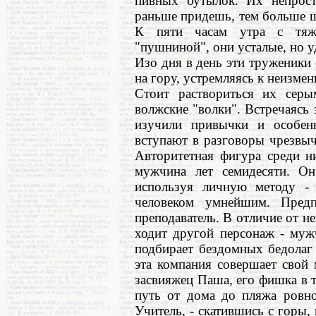
пивных бутылок. Их непрост
раньше придешь, тем больше ш
К пяти часам утра с тяже
"пушниной", они усталые, но 
Изо дня в день эти труженики
на гору, устремляясь к неизмен
Стоит раствориться их серы
волжские "волки". Встречаясь з
изучили привычки и особенн
вступают в разговоры чрезвыч
Авторитетная фигура среди н
мужчина лет семидесяти. Он
используя личную методу - 
человеком умнейшим. Пред
преподаватель. В отличие от 
ходит другой персонаж - муж
подбирает бездомных бедолаг
эта компания совершает свой
засвияжец Паша, его фишка в 
путь от дома до пляжа ровн
Учитель, - скатившись с горы,