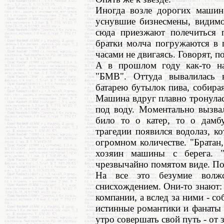
Иногда возле дорогих машин 
уснувшие бизнесмены, видимо
сюда приезжают полечиться 
братки молча погружаются в 
часами не двигаясь. Говорят, п
А в прошлом году как-то на
"БМВ". Оттуда вывалилась в
батарею бутылок пива, собира
Машина вдруг плавно тронулась
под воду. Моментально вызва
било то о катер, то о дамб
трагедии появился водолаз, к
огромном количестве. "Братан, 
хозяин машины с берега. "
чрезвычайно помятом виде. По
На все это безумие волжс
снисхождением. Они-то знают:
компании, а вслед за ними - со
истинные романтики и фанаты
утро совершать свой путь - от з