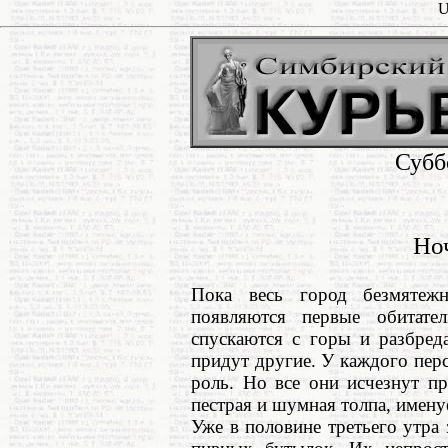
U
Субб
Но
Пока весь город безмятеж
появляются первые обитат
спускаются с горы и разбред
придут другие. У каждого перс
роль. Но все они исчезнут п
пестрая и шумная толпа, имен
Уже в половине третьего утра