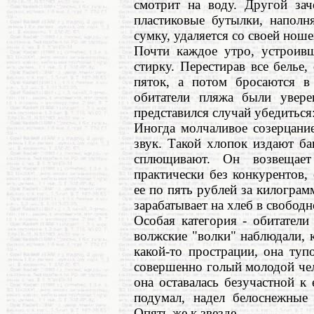
смотрит на воду. Другой зач
пластиковые бутылки, наполн
сумку, удаляется со своей ноше
Почти каждое утро, устроивш
стирку. Перестирав все белье
пяток, а потом бросаются в
обитатели пляжа были увер
представился случай убедиться
Иногда молчаливое созерцани
звук. Такой хлопок издают ба
сплющивают. Он возвещает
практически без конкурентов,
ее по пять рублей за килограмм
зарабатывает на хлеб в свободн
Особая категория - обитатели
волжские "волки" наблюдали, к
какой-то прострации, она туп
совершенно голый молодой чел
она оставалась безучастной к 
подумал, надел белоснежные 
Опять же к звезде.