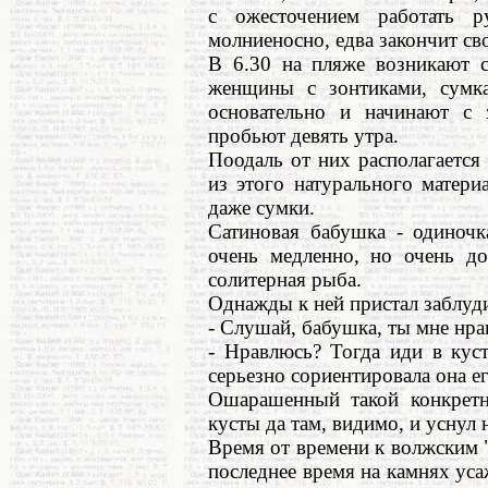
с ожесточением работать 
молниеносно, едва закончит св
В 6.30 на пляже возникают с
женщины с зонтиками, сумк
основательно и начинают с 
пробьют девять утра.
Поодаль от них располагается 
из этого натурального матери
даже сумки.
Сатиновая бабушка - одиночк
очень медленно, но очень до
солитерная рыба.
Однажды к ней пристал заблуд
- Слушай, бабушка, ты мне нра
- Нравлюсь? Тогда иди в куст
серьезно сориентировала она ег
Ошарашенный такой конкретн
кусты да там, видимо, и уснул
Время от времени к волжским 
последнее время на камнях уса