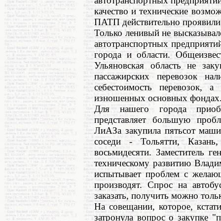
автотранспортных предприятий
качество и технические возмо
ПАТП действительно проявили 
Только ленивый не высказыва
автотранспортных предприятий
города и области. Общеизвес
Ульяновская область не заку
пассажирских перевозок нал
себестоимость перевозок, 
изношенных основных фондах
Для нашего города приобр
представляет большую пробл
ЛиАЗа закупила пятьсот маши
соседи - Тольятти, Казан
восьмидесяти. Заместитель г
техническому развитию Владим
испытывает проблем с желаю
производят. Спрос на автобу
заказать, получить можно тольк
На совещании, которое, кстат
затронула вопрос о закупке 