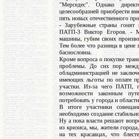
"Мерседес". Однако дире
целесообразней приобрести в
пять новых отечественного про
- Зарубежные страны гонят 
ПАТП-3 Виктор Егоров. - М
машины, губим своих произво
Тем более что разница в цене
баснословна.
Кроме вопроса о покупке тран
проблемы. До сих пор межд
обладминистрацией не заключ
имеющих льготы по оплате пр
участки. Из-за чего ПАТП, 
возможности законным пут
потребовать у города и области
В итоге участники совеща
необходимо создание стабильн
Ну а пока власти решают воп
из кризиса, мы, жители города,
на тех красавцах, что блес