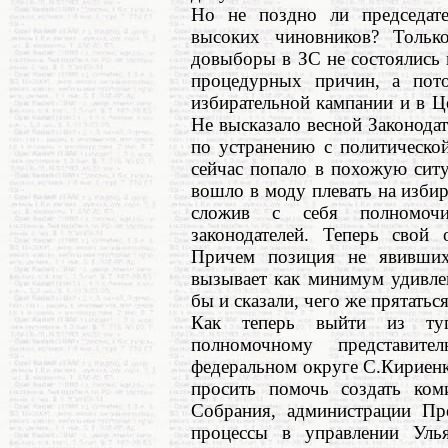
Но не поздно ли председат
высоких чиновников? Тольк
довыборы в ЗС не состоялись в
процедурных причин, а пото
избирательной кампании и в Ц
Не высказало весной Законода
по устранению с политическо
сейчас попало в похожую сит
вошло в моду плевать на избир
сложив с себя полномочия
законодателей. Теперь свой 
Причем позиция не явивших
вызывает как минимум удивлен
бы и сказали, чего же прятатьс
Как теперь выйти из туп
полномочному представи
федеральном округе С.Кириенк
просить помочь создать ком
Собрания, администрации Пре
процессы в управлении Уль