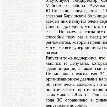
отсутствуют гендиректор ОА
Майнского района А.Куманя
Ю.Поляков, председатель 
главврач Барышской больницы
всех из них найдутся очень се
Советов доходило, что кто-то 
села... Но зачем же тогда все 
способны пару раз в месяц от
регламентом, который предписы
могут же все суперпричины св
разом.
Рябухин тоже подчеркнул, что з
явились те депутаты, которы
администрации, а также сын г
По мнению председателя ЗС, 
организационное давление на ря
об этом очень сожалеет, пото
политического противостоян
экономики в области". Однако
года ЗС ограничено в финан
депутатские пособия.