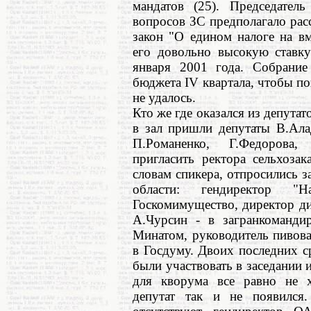
мандатов (25). Председател
вопросов ЗС предполагало рас
закон "О едином налоге на вм
его довольно высокую ставку
января 2001 года. Собрание
бюджета IV квартала, чтобы пои
не удалось.
Кто же где оказался из депутат
в зал пришли депутаты В.Ала
П.Романенко, Г.Федорова,
пригласить ректора сельхозак
словам спикера, отпросились з
области: гендиректор "Н
Госкомимущество, директор ди
А.Чурсин - в загранкоманди
Минатом, руководитель пивов
в Госдуму. Двоих последних с
были участвовать в заседании 
для кворума все равно не х
депутат так и не появился