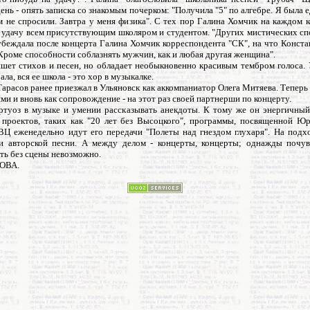
нь - опять записка со знакомым почерком: "Получила "5" по алгебре. Я была 
м не спросили. Завтра у меня физика". С тех пор Галина Хомчик на каждом 
а удачу всем присутствующим школяром и студентом. "Других мистических сп
 убеждала после концерта Галина Хомчик корреспондента "СК", на что Конст
Кроме способности соблазнять мужчин, как и любая другая женщина".
ишет стихов и песен, но обладает необыкновенно красивым тембром голоса. 
ала, вся ее школа - это хор в музыкалке.
арасов ранее приезжал в Ульяновск как аккомпаниатор Олега Митяева. Теперь
ми и вновь как сопровождение - на этот раз своей партнерши по концерту.
иртуоз в музыке и умении рассказывать анекдоты. К тому же он энергичный
проектов, таких как "20 лет без Высоцкого", программы, посвященной Ю
ВЦ еженедельно идут его передачи "Полеты над гнездом глухаря". На подхо
и авторской песни. А между делом - концерты, концерты; однажды почув
ть без сцены невозможно.
ОВА.