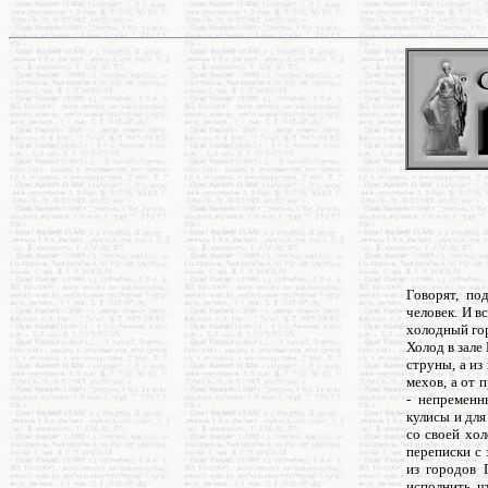
Говорят, по
человек. И в
холодный го
Холод в зале
струны, а из
мехов, а от 
- непременн
кулисы и для
со своей хол
переписки с 
из городов 
исполнить ч