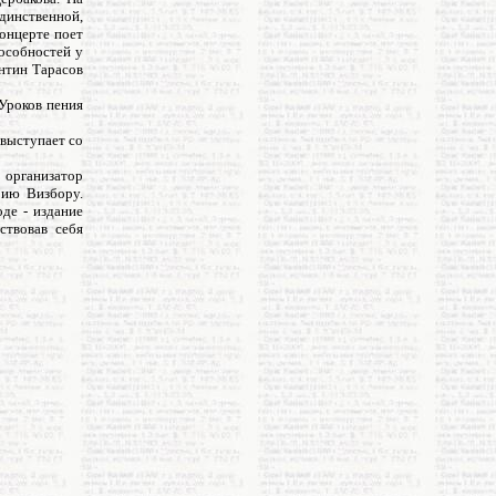
единственной,
концерте поет
особностей у
антин Тарасов
Уроков пения
 выступает со
 организатор
рию Визбору.
де - издание
ствовав себя