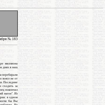
оября № 183
ыре миллиона
на днях в наш
ом перебирали
о вовсе не от
ки. Последние
и сходить за
онец покончил
ий вагон". Из
ории: в одном
 могли бы Вы
ербакова. На