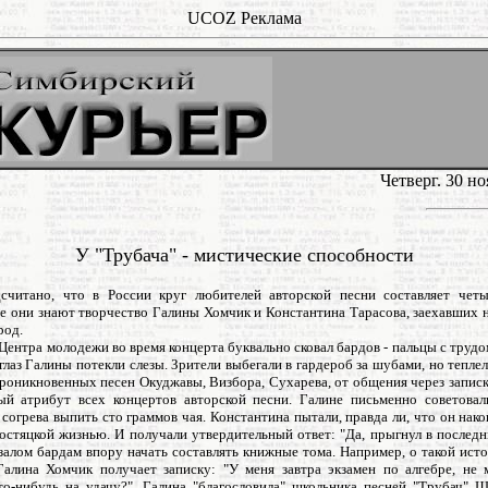
UCOZ Реклама
Четверг. 30 н
У "Трубача" - мистические способности
дсчитано, что в России круг любителей авторской песни составляет чет
се они знают творчество Галины Хомчик и Константина Тарасова, заехавших 
род.
 Центра молодежи во время концерта буквально сковал бардов - пальцы с труд
 глаз Галины потекли слезы. Зрители выбегали в гардероб за шубами, но теплел
проникновенных песен Окуджавы, Визбора, Сухарева, от общения через запис
ый атрибут всех концертов авторской песни. Галине письменно советовал
 согрева выпить сто граммов чая. Константина пытали, правда ли, что он нак
остяцкой жизнью. И получали утвердительный ответ: "Да, прыгнул в последн
залом бардам впору начать составлять книжные тома. Например, о такой ист
Галина Хомчик получает записку: "У меня завтра экзамен по алгебре, не
то-нибудь на удачу?". Галина "благословила" школьника песней "Трубач" Щ