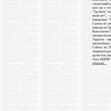
следующий де
кого ни о че
"Трубача" н
меня нет", -
парировал: "
Галина не п
никогда не бр
Константин Т
своими песня
Тарасов - в
масштабных 
Сейчас на Т
энциклопеди
артистом, жи
Алсу ИДРИС
обратно...