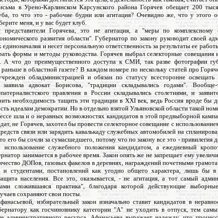
исьма в Урено-Карлинском Карсунского района Горячев обещает 200 тыс
луба, то что это - рабочие будни или агитация? Очевидно же, что у этого 
ерите меня, и у вас будет клуб.
т представители Горячева, это не агитация, а "меры по комплексному
кономического развития области". Губернатор по закону руководит своей ад
 единоначалия и несет персональную ответственность за результаты ее работ
рать формы и методы руководства. Горячев выбрал селекторные совещания 
. А что до преимущественного доступа к СМИ, так разве фотографии гу
 раньше в областной газете? В каждом номере по нескольку статей про Горяч
учрежден обладминистрацией и обязан по статусу всесторонне освещать 
 заявила адвокат Борисова, "традиции складывались годами". Вообще
-патерналистского правления в России складывались столетиями, и заявите
рить необходимость тащить эти традиции в XXI век, ведь Россия вроде бы д
ть идеалам демократии. Но в отдельно взятой Ульяновской области такой ном
цессе шла и о неравных возможностях кандидатов в этой предвыборной кампа
дат, не Горячев, захотел бы провести селекторное совещание с использовани
редств связи или зарядить кавалькаду служебных автомобилей на спланиров
то его бы сочли за сумасшедшего, потому что по закону все это - привилегия
е использование служебного положения кандидатом, а ежедневный кропо
рнатор занимается в рабочее время. Закон опять же не запрещает ему увелич
чество ДОПов, газовых факелов в деревнях, награждений почетными грамота
 и студентами, постановлений как угодно общего характера, лишь бы в
защита населения. Все это, оказывается, - не агитация, а тот самый адми
одами сложившаяся практика", благодаря которой действующие выборны
учаев сохраняют свои посты.
фанасьевой, избирательный закон изначально ставит кандидатов в неравно
бернатору как госчиновнику категории "А" не уходить в отпуск, тем самы
ие административного ресурса. Афанасьева выражает надежду, что процес