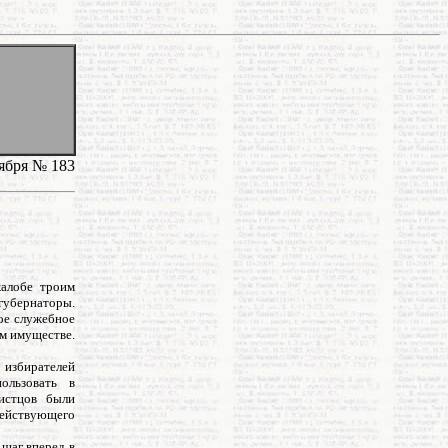
оября № 183
жалобе троим
губернаторы.
ое служебное
ем имуществе.
 избирателей
ользовать в
истцов были
действующего
 шаг вперед в