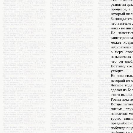
развитии гра
процессе, а
который шел
Законодатель
что в начале
никак не пис
Но замести
заинтересова
может ходит
избирателей 
в меру свое
называемых и
что он якоб
Поэтому сос
уходит.
Но пока силы
который не 
Четыре года
сделал из Б
этого вышел 
Росии пока в
Истцы пытали
письма, вру
населения мо
троих заяв
предвыборн
побуждающая
не формы и м