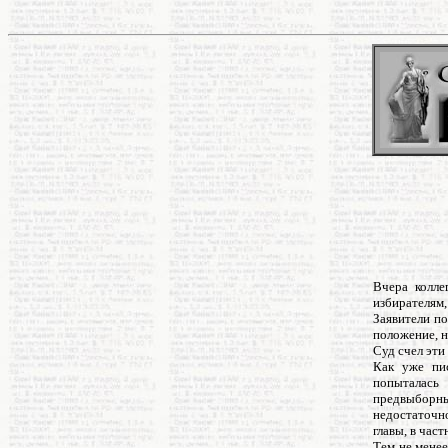
Вчера колле
избирателям
Заявители п
положение, н
Суд счел эти
Как уже пис
попыталась
предвыборн
недостаточн
главы, в час
Тем не менее