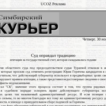
UCOZ Реклама
Четверг. 30 н
Суд оправдал традицию
агитации за государственный счет, которая складывалась годами
гия областного суда под председательством судьи Тураевой отказала в 
, которые просили суд отменить регистрацию Юрия Горячева кандидатом в 
осчитали, что действующий губернатор использует в предвыборных целях св
арушает правила агитации, а также представил недостоверные сведения о сво
 факты недоказанными.
ал "СК", значение этого процесса состоит в том, что группа рядовых
 в судебном порядке оспорить право действующего губернатора исп
ых целях так называемый административный ресурс. И если позиции 
о сильны, то во многом благодаря все тому же административному ресурсу 
тности, в эпизоде о принудительном сборе подписей за Горячева.
 сам факт обращения избирателей в суд можно расценивать как значительный