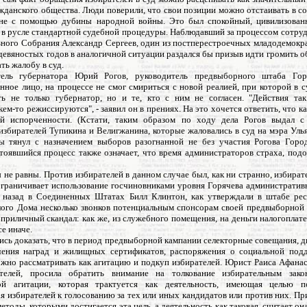
жданского общества. Люди поверили, что свои позиции можно отстаивать в с
 не с помощью дубины народной войны. Это был спокойный, цивилизован
 в русле стандартной судебной процедуры. Наблюдавший за процессом сотруд
ного Собрания Александр Сергеев, один из постперестроечных младодемокра
 девяностых годов в аналогичной ситуации раздался бы призыв идти громить 
ать жалобу в суд.
тель губернатора Юрий Рогов, руководитель предвыборного штаба Гор
нное лицо, на процессе не смог смириться с новой реалией, при которой в 
ь не только губернатор, но и те, кто с ним не согласен. "Действия та
кем-то режиссируются", - заявил он в прениях. На это хочется ответить, что 
й испорченности. (Кстати, таким образом по ходу дела Рогов выдал с
збирателей Тупикина и Велигжанина, которые жаловались в суд на мэра Улья
ы тянул с назначением выборов разогнанной не без участия Рогова Горо
тоявшийся процесс также означает, что время администраторов страха, подо
 не равны. Против избирателей в данном случае был, как ни странно, избират
ограничивает использование госчиновниками уровня Горячева административн
 назад в Соединенных Штатах Билл Клинтон, как утверждали в штабе рес
елого Дома несколько звонков потенциальным спонсорам своей предвыборной 
приличный скандал: как же, из служебного помещения, на деньги налогоплат
се иначе.
сь доказать, что в период предвыборной кампании селекторные совещания, 
чения наград и жилищных сертификатов, распоряжения о социальной под
жно рассматривать как агитацию и подкуп избирателей. Юрист Раиса Афанас
ителей, просила обратить внимание на толкование избирательным зако
ой агитации, которая трактуется как деятельность, имеющая целью п
 избирателей к голосованию за тех или иных кандидатов или против них. Пр
етоды, которыми достигается эта цель, а деятельность как таковая, считает она