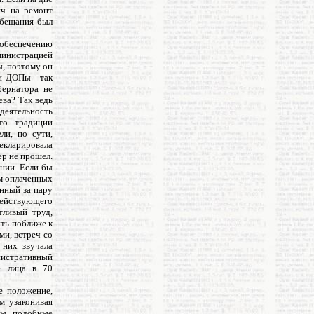
яч на ремонт
обещания был
 обеспечению
министрацией
ы, поэтому он
и ДОПы - так
бернатора не
ева? Так ведь
деятельность
-то традиции
ли, по сути,
екларировала
ер не прошел.
нии. Если бы
ем оплаченных
анный за пару
 действующего
тливый труд,
ить поближе к
ми, встреч со
 них звучала
нистративный
е лица в 70
е положение,
м узаконивая
сы, подобные