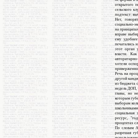
открытого п
сельского к
подтекст: выб
Нет, говоря
социально-э
на принципах
вправе выби
ему удобнее
печатались и
этот орган 
власти. Как
авторитарно
хотели оспо
приверженнос
Речь на про
другой канди
из бюджета с
недель ДОП, 
главы, но н
которым губе
выборам коли
школьниками
социальная 
ресурс, "г
процентах сл
По словам А
разрешая гу
использован