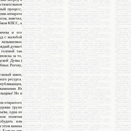
остязательном
ный процесс,
ник аппарата
тов, заметил,
обком КПСС, а
ячева и его
суд с жалобой
к называемых
каждый думает
 головой так
новска за то,
дской Думы.)
бных Рогову,
ельный закон,
ого ресурса.
публиканцев,
кампании. Из
ельщика! Но в
дни открытого
держке групп
ьева, одна из
ном понятия
обудить или
и этом важны
. Если на дне