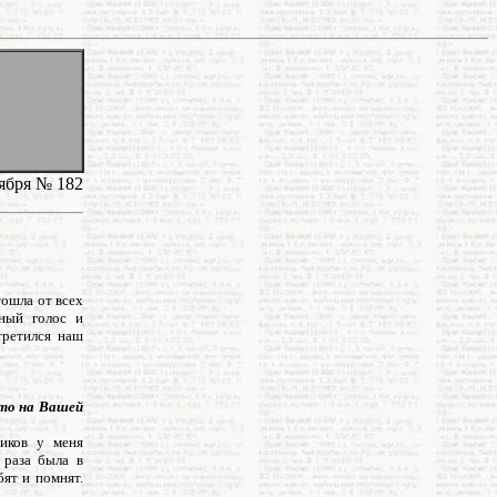
ября № 182
тошла от всех
ьный голос и
третился наш
это на Вашей
ников у меня
 раза была в
бят и помнят.