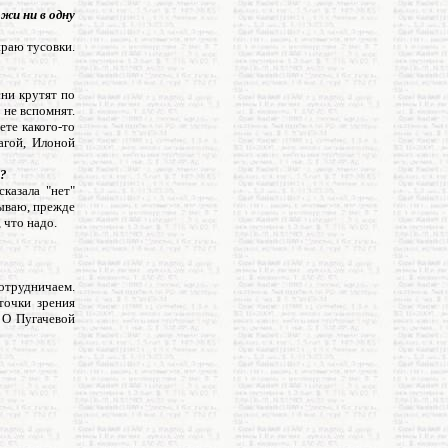
жи ни в одну
ираю тусовки.
сни крутят по
 не вспомнят.
ете какого-то
агой, Илоной
и?
казала "нет"
мываю, прежде
 что надо.
сотрудничаем.
точки зрения
. О Пугачевой