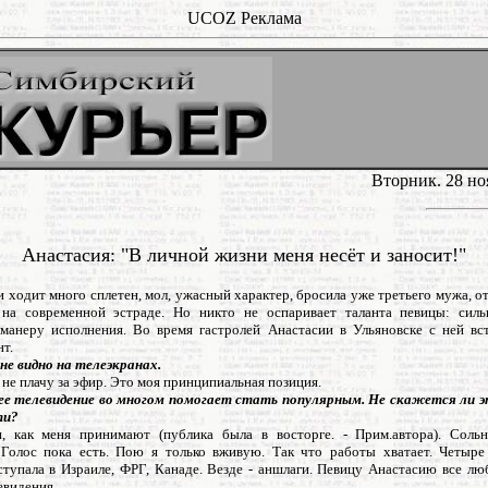
UCOZ Реклама
Вторник. 28 но
Анастасия: "В личной жизни меня несёт и заносит!"
 ходит много сплетен, мол, ужасный характер, бросила уже третьего мужа, о
на современной эстраде. Но никто не оспаривает таланта певицы: сил
манеру исполнения. Во время гастролей Анастасии в Ульяновске с ней вс
т.
не видно на телеэкранах.
 не плачу за эфир. Это моя принципиальная позиция.
ее телевидение во многом помогает стать популярным. Не скажется ли 
ти?
, как меня принимают (публика была в восторге. - Прим.автора). Соль
 Голос пока есть. Пою я только вживую. Так что работы хватает. Четыре
тупала в Израиле, ФРГ, Канаде. Везде - аншлаги. Певицу Анастасию все лю
евидения.