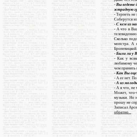
-
Вы ведете 
эстрадную г
- Терпеть не
Соберутся из
-
С кем из н
- А что в Ва
телевидению.
Сколько подо
монстра. А 
Броневицкой.
-
Были ли у 
- Как у вся
любимому чел
чем принять 
-
Как Вы оце
- А ее нет. 
-
А из молод
- А я что, н
Может, что-
музыки. Но н
прошу не спр
Записал Арс
обратно...