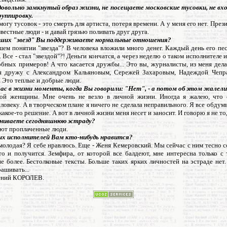
довольно замкнутый образ жизни, не посещаете московские тусовки, не вхо
руппировку.
 могу тусовок - это смерть для артиста, потеря времени. А у меня его нет. През
вестные люди - и давай грязью поливать друг друга.
аших "звезд" Вы поддерживаете нормальные отношения?
шем понятии "звезда"? В человека вложили много денег. Каждый день его пе
 Все - стал "звездой"?! Деньги кончатся, а через неделю о таком исполнителе и
бных примеров! А что касается дружбы... Это вы, журналисты, из меня дела
я дружу с Александром Кальяновым, Сережей Захаровым, Надеждой Чепр
 Это теплые и добрые люди.
Вас в жизни моменты, когда Вы говорили: "Нет", - а потом об этом жалел
кой женщины. Мне очень не везло в личной жизни. Иногда я жалею, что с
овеку. А в творческом плане я ничего не сделала неправильного. Я все обду
какое-то решение. А вот в личной жизни меня несет и заносит. И говорю я не то,
ниваете сегодняшнюю эстраду?
Поют проплаченные люди.
ых исполнителей Вам кто-нибудь нравится?
е молодая? Я себе нравлюсь. Еще - Женя Кемеровский. Мы сейчас с ним тесно 
то и получится. Земфира, от которой все балдеют, мне интересна только с 
е более. Бестолковые тексты. Больше таких ярких личностей на эстраде нет
ашивать...
ений КОРОЛЕВ.