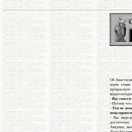
Об Анастасии
норм этики 
прекрасную 
корреспонден
-
Вас совсем 
- Потому что
-
Тем не мен
популярнос
- Вы видели
достаточно.
Америке, выс
Даже без тел