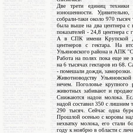
Две трети единиц техники
изношенности. Удивительно,
собрали-таки около 970 тысяч
была выше на два центнера с
показателей - 24,8 центнера с 
А в СПК имени Крупской д
центнеров с гектара. На вт
Ульяновского района и АПК "С
Работа на полях пока еще не 
на 6 тысячах гектаров из 68. С
- помешали дожди, заморозки.
Животноводству Ульяновской 
нечем. Поголовье крупного р
животных забивают и продают
Снижаются надои молока. Ес
надой составил 350 с лишним т
290 тысяч. Сейчас одна буре
Прошлой осенью с коровы над
нехватку молока, его стали 
году к ноябрю в области с лич