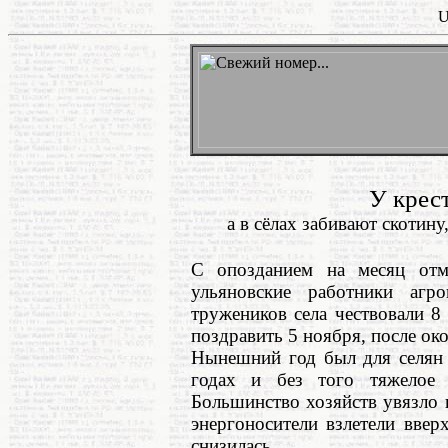
U
У крест
а в сёлах забивают скотину
С опозданием на месяц отм
ульяновские работники агр
тружеников села чествовали 8
поздравить 5 ноября, после ок
Нынешний год был для селян 
годах и без того тяжелое 
Большинство хозяйств увязло 
энергоносители взлетели вверх
снизилась.