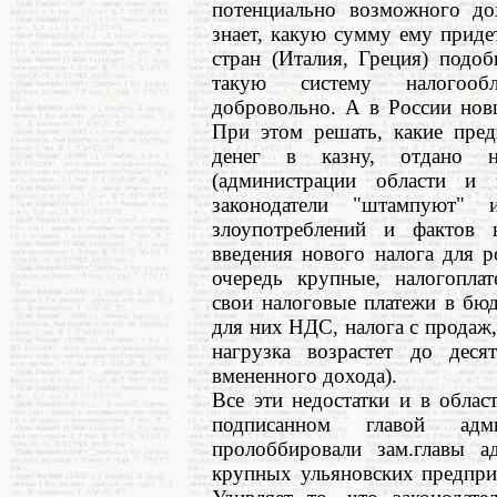
потенциально возможного дох
знает, какую сумму ему приде
стран (Италия, Греция) подоб
такую систему налогообл
добровольно. А в России нов
При этом решать, какие пред
денег в казну, отдано н
(администрации области и 
законодатели "штампуют" 
злоупотреблений и фактов 
введения нового налога для 
очередь крупные, налогоплат
свои налоговые платежи в бюд
для них НДС, налога с продаж, 
нагрузка возрастет до деся
вмененного дохода).
Все эти недостатки и в облас
подписанном главой адм
пролоббировали зам.главы 
крупных ульяновских предприн