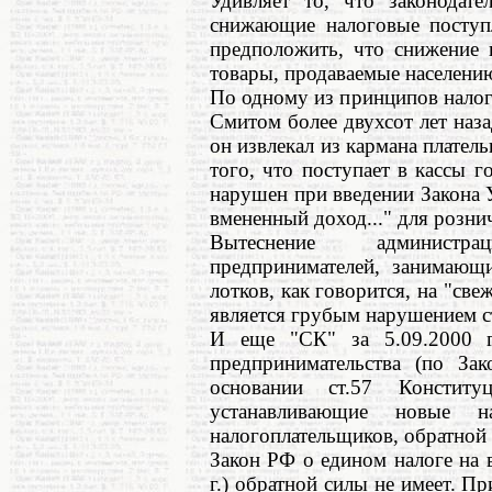
Удивляет то, что законодат
снижающие налоговые поступ
предположить, что снижение 
товары, продаваемые населени
По одному из принципов нало
Смитом более двухсот лет наза
он извлекал из кармана плател
того, что поступает в кассы г
нарушен при введении Закона 
вмененный доход..." для розни
Вытеснение администр
предпринимателей, занимающ
лотков, как говорится, на "све
является грубым нарушением с
И еще "СК" за 5.09.2000 г
предпринимательства (по З
основании ст.57 Конст
устанавливающие новые 
налогоплательщиков, обратной 
Закон РФ о едином налоге на
г.) обратной силы не имеет. Пр