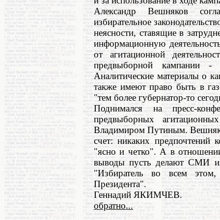
и за использование в ходе кам
Александр Вешняков согл
избирательное законодательств
неясности, ставящие в затруд
информационную деятельность
от агитационной деятельно
предвыборной кампании - 
Аналитические материалы о ка
также имеют право быть в газе
"тем более губернатор-то сегод
Поднимался на пресс-конф
предвыборных агитационных
Владимиром Путиным. Вешняко
счет: никаких предпочтений к
"ясно и четко". А в отношени
выводы пусть делают СМИ и и
"Избиратель во всем этом,
Президента".
Геннадий ЯКИМЧЕВ.
обратно...