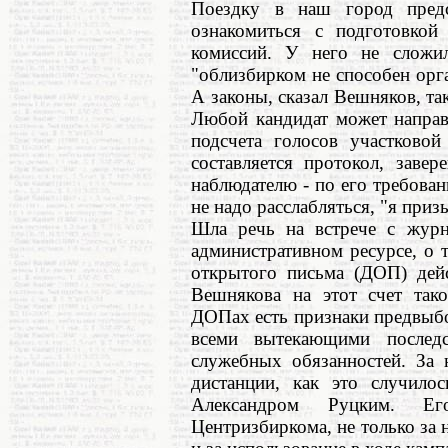
Поездку в наш город предс
ознакомиться с подготовкой
комиссий. У него не сложил
"облизбирком не способен орг
А законы, сказал Вешняков, та
Любой кандидат может направ
подсчета голосов участковой
составляется протокол, заве
наблюдателю - по его требован
не надо расслабляться, "я при
Шла речь на встрече с журна
административном ресурсе, о 
открытого письма (ДОП) дей
Вешнякова на этот счет тако
ДОПах есть признаки предвыбо
всеми вытекающими послед
служебных обязанностей. За 
дистанции, как это случилос
Александром Руцким. Его
Центризбиркома, не только за 