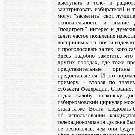
выступать в теле- и радио
заинтриговать избирателей и 
могут "засветить" свои лучшие
основательность и знание
"подогреть" интерес к думски
связи частое появление извест
воспринималось почти издевате
и проголосовать за тех, кого с
Здесь надобно заметить, что
других городах, где тоже пр
представительные орган
предоставляется. И это нормал
примеру, - вторая по значи
субъекта Федерации. Странно, 
подал жалобу, поскольку дис
избиркомовский циркуляр можн
стала та же "Волга" следовать
об использовании кандидат
телерадиокомпания должна был
не беспокоясь, чем они будут