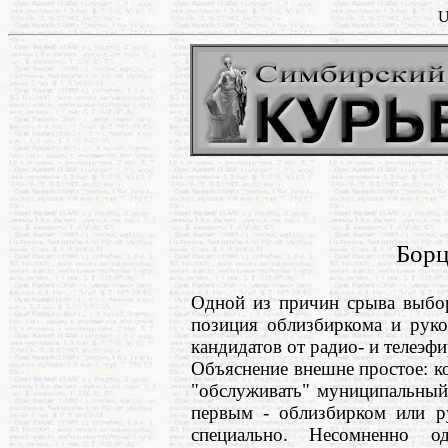
U
Борц
Одной из причин срыва выбор
позиция облизбиркома и руко
кандидатов от радио- и телеэфи
Объяснение внешне простое: ко
"обслуживать" муниципальный 
первым - облизбирком или ру
специально. Несомненно о