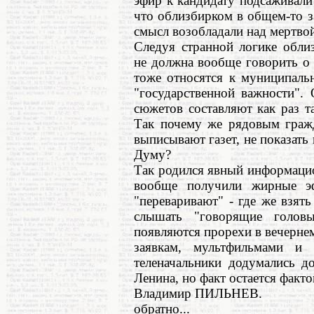
эфир к кандидату подсаживали
что облизбирком в общем-то з
смысл возобладали над мертво
Следуя странной логике обли
не должна вообще говорить о 
тоже относятся к муниципаль
"государственной важности".
сюжетов составляют как раз т
Так почему же рядовым гражд
выписывают газет, не показать 
Думу?
Так родился явный информаци
вообще получили жирные э
"переваривают" - где же взят
слышать "говорящие голов
появляются прорехи в вечерне
заявкам, мультфильмами и 
теленачальники додумались д
Ленина, но факт остается факто
Владимир ПИЛЬНЕВ.
обратно...